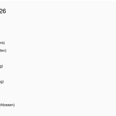
026
urs)
ten)
g)
ug)
)
chlossen)