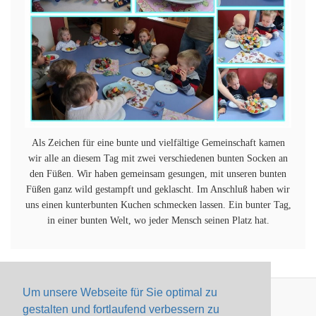
Als Zeichen für eine bunte und vielfältige Gemeinschaft kamen
wir alle an diesem Tag mit zwei verschiedenen bunten Socken an
den Füßen. Wir haben gemeinsam gesungen, mit unseren bunten
Füßen ganz wild gestampft und geklascht. Im Anschluß haben wir
uns einen kunterbunten Kuchen schmecken lassen. Ein bunter Tag,
in einer bunten Welt, wo jeder Mensch seinen Platz hat.
Um unsere Webseite für Sie optimal zu
gestalten und fortlaufend verbessern zu
Impressum